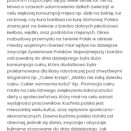
pozorom rozpoczęło się już wiele setek lat temu.
Mowa o czasach udomowienia dzikich zwierząt w
celu większej konsumpcji mięsa np. dziki na świnię, tur
na krowę, czy kura bankiwa na kurę domową. Polska
znana jest na świecie z bardzo dobrych jakościowo
kiełbas, wędlin, oraz podrobów mięsnych. Okres
rozbudowy przemysłu na terenie Polski w okresie
miedzy wojennym również miał wpływ na dzisiejsze
zwyczaje żywieniowe Polaków. Najważniejszą i bardzo
odczuwalną do dnia dzisiejszego była duża
konsumpcja cukru, która dodatkowo była
proklamowana dla klasy robotniczej pod chwytliwymi
sloganami np. „Cukier krzepi”, „Matko nie żałuj dziecku
cukru. Cukier wzmacnia kości” itp.. Promocja cukru
miała na celu łatwego zwiększenia kaloryczności
diety u społeczeństwa, który miał na celu wzrost
wydajności pracowników. Kuchnia polska jest
mieszanką wielu kultur, oraz wpływów społeczno-
ekonomicznych. Dawna kuchnia polska różniła od
obecnej, jednak są dania, zwyczaje i obyczaje
kulinarne stosowane do dnia dzisiejszego. Jak