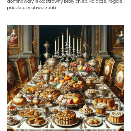
dominowały lekkostrawny biały chleb, kołacze, rogale,
pączki, czy obwarzanki.