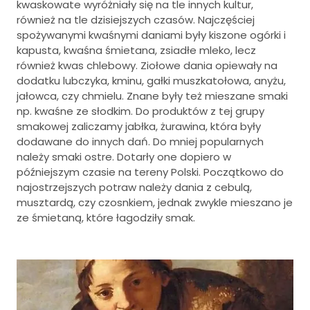
kwaskowate wyróżniały się na tle innych kultur,
również na tle dzisiejszych czasów. Najczęściej
spożywanymi kwaśnymi daniami były kiszone ogórki i
kapusta, kwaśna śmietana, zsiadłe mleko, lecz
również kwas chlebowy. Ziołowe dania opiewały na
dodatku lubczyka, kminu, gałki muszkatołowa, anyżu,
jałowca, czy chmielu. Znane były też mieszane smaki
np. kwaśne ze słodkim. Do produktów z tej grupy
smakowej zaliczamy jabłka, żurawina, która były
dodawane do innych dań. Do mniej popularnych
należy smaki ostre. Dotarły one dopiero w
późniejszym czasie na tereny Polski. Początkowo do
najostrzejszych potraw należy dania z cebulą,
musztardą, czy czosnkiem, jednak zwykle mieszano je
ze śmietaną, które łagodziły smak.