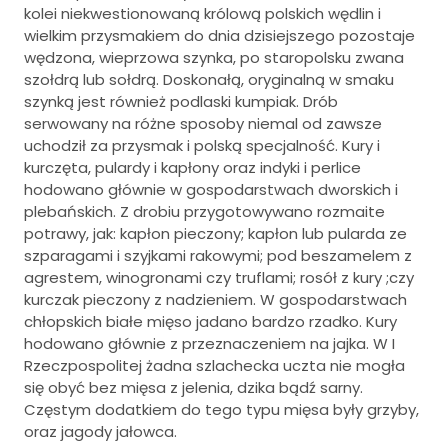
kolei niekwestionowaną królową polskich wędlin i
wielkim przysmakiem do dnia dzisiejszego pozostaje
wędzona, wieprzowa szynka, po staropolsku zwana
szołdrą lub sołdrą. Doskonałą, oryginalną w smaku
szynką jest również podlaski kumpiak. Drób
serwowany na różne sposoby niemal od zawsze
uchodził za przysmak i polską specjalność. Kury i
kurczęta, pulardy i kapłony oraz indyki i perlice
hodowano głównie w gospodarstwach dworskich i
plebańskich. Z drobiu przygotowywano rozmaite
potrawy, jak: kapłon pieczony; kapłon lub pularda ze
szparagami i szyjkami rakowymi; pod beszamelem z
agrestem, winogronami czy truflami; rosół z kury ;czy
kurczak pieczony z nadzieniem. W gospodarstwach
chłopskich białe mięso jadano bardzo rzadko. Kury
hodowano głównie z przeznaczeniem na jajka. W I
Rzeczpospolitej żadna szlachecka uczta nie mogła
się obyć bez mięsa z jelenia, dzika bądź sarny.
Częstym dodatkiem do tego typu mięsa były grzyby,
oraz jagody jałowca.