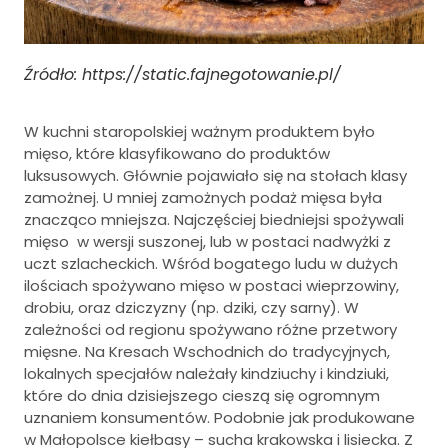
Źródło: https://static.fajnegotowanie.pl/
W kuchni staropolskiej ważnym produktem było
mięso, które klasyfikowano do produktów
luksusowych. Głównie pojawiało się na stołach klasy
zamożnej. U mniej zamożnych podaż mięsa była
znacząco mniejsza. Najczęściej biedniejsi spożywali
mięso w wersji suszonej, lub w postaci nadwyżki z
uczt szlacheckich. Wśród bogatego ludu w dużych
ilościach spożywano mięso w postaci wieprzowiny,
drobiu, oraz dziczyzny (np. dziki, czy sarny). W
zależności od regionu spożywano różne przetwory
mięsne. Na Kresach Wschodnich do tradycyjnych,
lokalnych specjałów należały kindziuchy i kindziuki,
które do dnia dzisiejszego cieszą się ogromnym
uznaniem konsumentów. Podobnie jak produkowane
w Małopolsce kiełbasy – sucha krakowska i lisiecka. Z