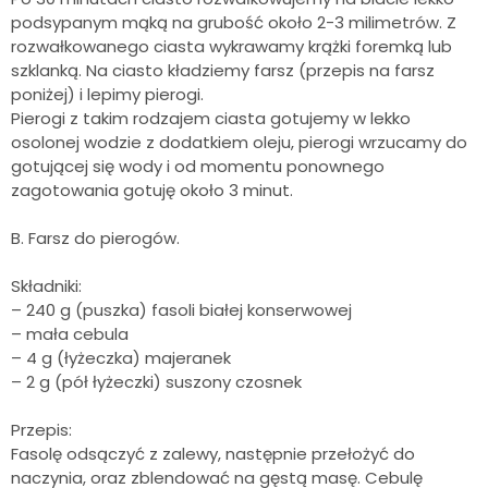
podsypanym mąką na grubość około 2-3 milimetrów. Z
rozwałkowanego ciasta wykrawamy krążki foremką lub
szklanką. Na ciasto kładziemy farsz (przepis na farsz
poniżej) i lepimy pierogi.
Pierogi z takim rodzajem ciasta gotujemy w lekko
osolonej wodzie z dodatkiem oleju, pierogi wrzucamy do
gotującej się wody i od momentu ponownego
zagotowania gotuję około 3 minut.
B. Farsz do pierogów.
Składniki:
– 240 g (puszka) fasoli białej konserwowej
– mała cebula
– 4 g (łyżeczka) majeranek
– 2 g (pół łyżeczki) suszony czosnek
Przepis:
Fasolę odsączyć z zalewy, następnie przełożyć do
naczynia, oraz zblendować na gęstą masę. Cebulę