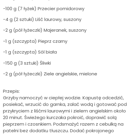
-100 g (7 łyżek) Przecier pomidorowy
-4 g (2 sztuki) Liść laurowy, suszony
-2 g (pół łyżeczki) Majeranek, suszony
-1 g (szczypta) Pieprz czarny
-1 g (szczypta) Sól biała
-150 g (3 sztuki) Śliwki
-2 g (pół łyżeczki) Ziele angielskie, mielone
Przepis:
Grzyby namoczyć w ciepłej wodzie. Kapustę odcedzić,
posiekać, wrzucić do garnka, zalać wodą i gotować pod
przykryciem z liśćmi laurowymi i zielem angielskim około
20 minut. Świeżego kurczaka pokroić, doprawić solą
pieprzem i czosnkiem. Podsmażyć razem z cebulką na
patelni bez dodatku tłuszczu. Dodać pokrojonego