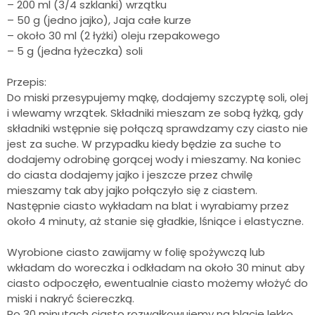
– 200 ml (3/4 szklanki) wrzątku
– 50 g (jedno jajko), Jaja całe kurze
– około 30 ml (2 łyżki) oleju rzepakowego
– 5 g (jedna łyżeczka) soli
Przepis:
Do miski przesypujemy mąkę, dodajemy szczyptę soli, olej
i wlewamy wrzątek. Składniki mieszam ze sobą łyżką, gdy
składniki wstępnie się połączą sprawdzamy czy ciasto nie
jest za suche. W przypadku kiedy będzie za suche to
dodajemy odrobinę gorącej wody i mieszamy. Na koniec
do ciasta dodajemy jajko i jeszcze przez chwilę
mieszamy tak aby jajko połączyło się z ciastem.
Następnie ciasto wykładam na blat i wyrabiamy przez
około 4 minuty, aż stanie się gładkie, lśniące i elastyczne.
Wyrobione ciasto zawijamy w folię spożywczą lub
wkładam do woreczka i odkładam na około 30 minut aby
ciasto odpoczęło, ewentualnie ciasto możemy włożyć do
miski i nakryć ściereczką.
Po 30 minutach ciasto rozwałkowujemy na blacie lekko