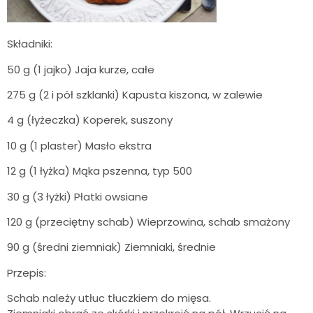
Składniki:
50 g (1 jajko) Jaja kurze, całe
275 g (2 i pół szklanki) Kapusta kiszona, w zalewie
4 g (łyżeczka) Koperek, suszony
10 g (1 plaster) Masło ekstra
12 g (1 łyżka) Mąka pszenna, typ 500
30 g (3 łyżki) Płatki owsiane
120 g (przeciętny schab) Wieprzowina, schab smażony
90 g (średni ziemniak) Ziemniaki, średnie
Przepis:
Schab należy utłuc tłuczkiem do mięsa.