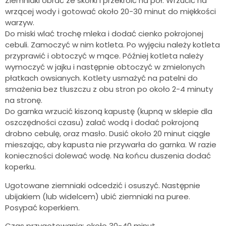
Ziemniaki obrać ze skórki i przekroić na pół. Wrzucić na
wrzącej wody i gotować około 20-30 minut do miękkości
warzyw.
Do miski wlać trochę mleka i dodać cienko pokrojonej
cebuli. Zamoczyć w nim kotleta. Po wyjęciu należy kotleta
przyprawić i obtoczyć w mące. Później kotleta należy
wymoczyć w jajku i następnie obtoczyć w zmielonych
płatkach owsianych. Kotlety usmażyć na patelni do
smażenia bez tłuszczu z obu stron po około 2-4 minuty
na stronę.
Do garnka wrzucić kiszoną kapustę (kupną w sklepie dla
oszczędności czasu) zalać wodą i dodać pokrojoną
drobno cebulę, oraz masło. Dusić około 20 minut ciągle
mieszając, aby kapusta nie przywarła do garnka. W razie
konieczności dolewać wodę. Na końcu duszenia dodać
koperku.
Ugotowane ziemniaki odcedzić i osuszyć. Następnie
ubijakiem (lub widelcem) ubić ziemniaki na puree.
Posypać koperkiem.
Czas przygotowania: około 30-40 minut.